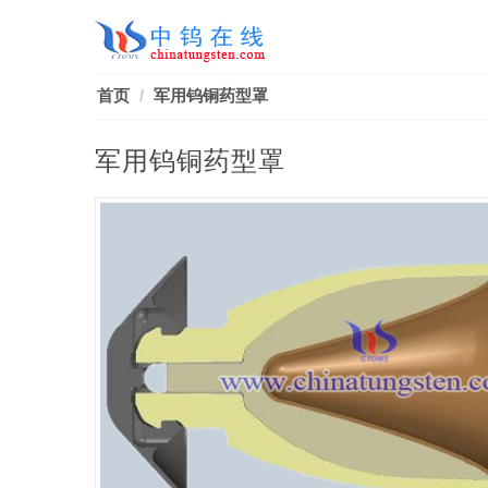
首页
军用钨铜药型罩
军用钨铜药型罩